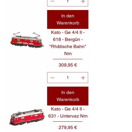
In den
Warenkorb
Kato - Ge 4/4 II -
618 - Bergün -
"Rhätische Bahn"
Nm
Preis
309,95 €
In den
Warenkorb
Kato - Ge 4/4 II -
631 - Untervaz Nm
Preis
279,95 €