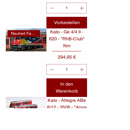
Vorbestellen
Kato - Ge 4/4 II -
Neuheit Februar 2025
620 - "RhB-Club"
Nm
Preis
294,95 €
In den
Warenkorb
Kato - Allegra ABe
8/12 - 3506 - "Anna
von Planta" Nm
Preis
379,95 €