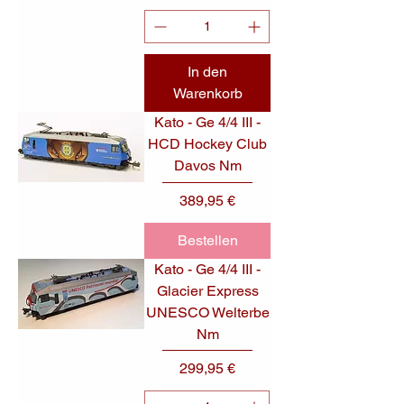
In den
Warenkorb
Kato - Ge 4/4 III -
HCD Hockey Club
Davos Nm
Preis
389,95 €
Bestellen
Kato - Ge 4/4 III -
Glacier Express
UNESCO Welterbe
Nm
Preis
299,95 €