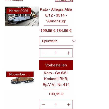
Kato - Allegra ABe
Herbst 2026
8/12 - 3514 -
"Ahnenzug"
Standardpreis
Sale-Preis
199,95 €
184,95 €
Vorbestellen
Kato - Ge 6/6 I
November 2025
Krokodil RhB,
Ep.V-Vi, Nr. 414
Preis
199,95 €