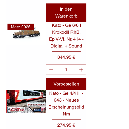
In den
Warenkorb
Kato - Ge 6/6 I
März 2026
Krokodil RhB,
Ep.V-Vi, Nr. 414 -
Digital + Sound
Preis
344,95 €
Vorbestellen
Kato - Ge 4/4 III -
643 - Neues
Erscheinungsbild
Nm
Preis
274,95 €