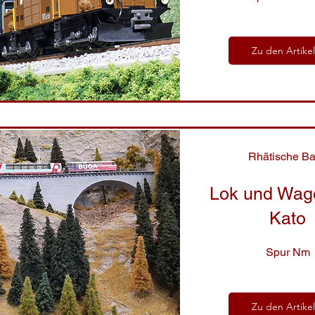
Zu den Artike
Rhätische B
Lok und Wag
Kato
Spur Nm
Zu den Artike