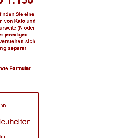
finden Sie eine
hn von Kato und
urweite (N oder
r jeweiligen
verstehen sich
ung separat
ende
Formular
.
ahn
euheiten
Nm