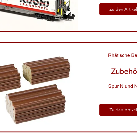
Zu den Artike
Rhätische B
Zubehö
Spur N und 
Zu den Artike