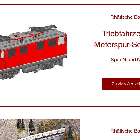
Rhätische B
Triebfahrz
Meterspur-S
Spur N und 
Zu den Artike
Rhätische B