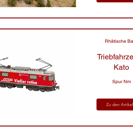
Rhätische B
Triebfahrz
Kato
Spur Nm
Zu den Artike