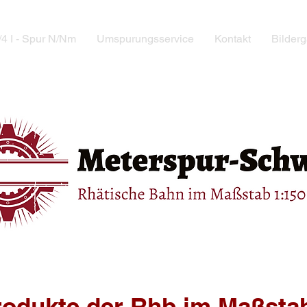
4 I - Spur N/Nm
Umspurungsservice
Kontakt
Bilderg
rodukte der Rhb im Maßsta