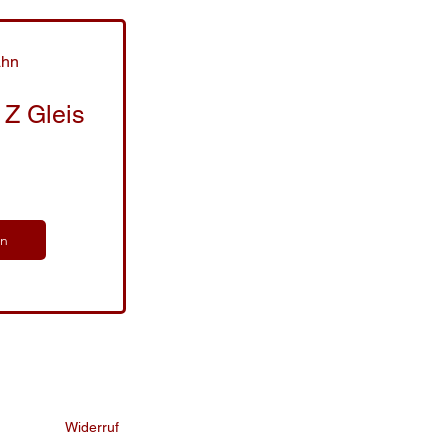
ahn
Z Gleis
ln
Widerruf