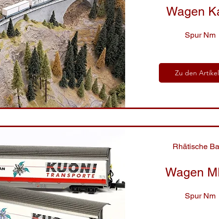
Wagen K
Spur Nm
Zu den Artike
Rhätische B
Wagen
M
Spur Nm