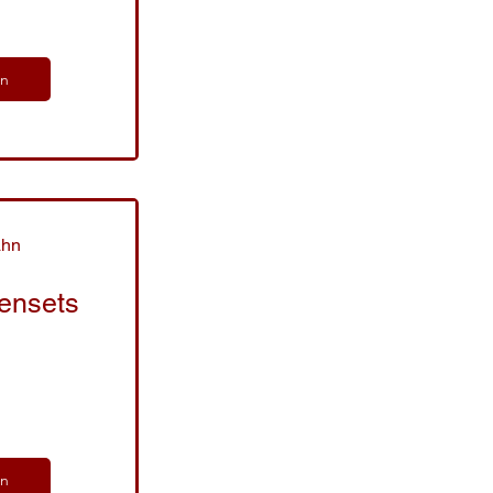
ln
ahn
ensets
ln