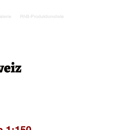
alerie
RhB-Produktionsliste
b 1:150