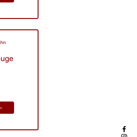
ahn
euge
ln