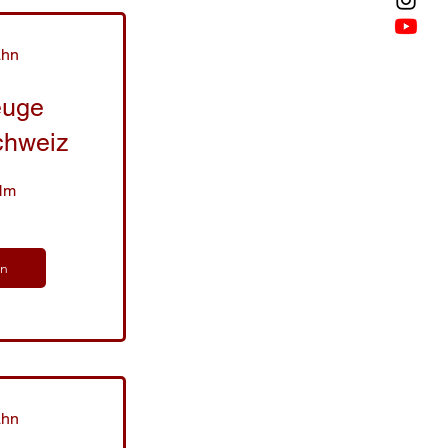
ahn
euge
chweiz
Nm
ln
ahn