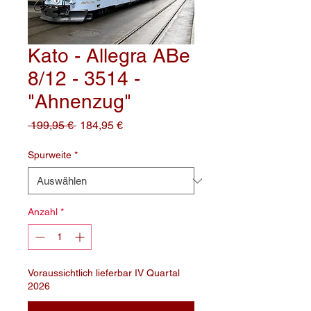
Kato - Allegra ABe
8/12 - 3514 -
"Ahnenzug"
Standardpreis
Sale-
 199,95 € 
184,95 €
Preis
Spurweite
*
Anzahl
*
Voraussichtlich lieferbar IV Quartal
2026