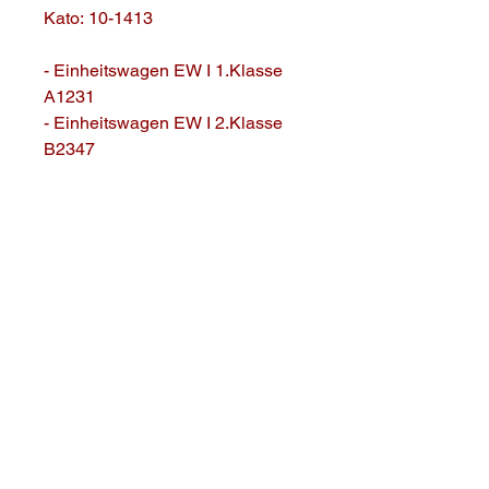
Kat
o:
10-1413
- Einheitswagen EW I 1.Klasse
A1231
- Einheitswagen EW I 2.Klasse
B2347
- Einheitswagen EW I 2.Klasse
B2351
- Einheitswagen EW I 2.Klasse
B2354
Lieferzeiten
10 Werktage
© 2024 by meterspurschweiz.
Design by
CMB