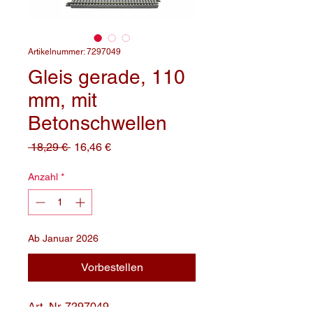
Artikelnummer: 7297049
Gleis gerade, 110
mm, mit
Betonschwellen
Standardpreis
Sale-
 18,29 € 
16,46 €
Preis
Anzahl
*
Ab Januar 2026
Vorbestellen
Art.-Nr.
7297049