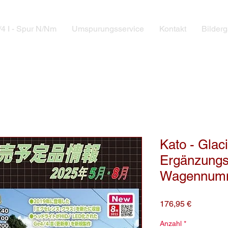
4 I - Spur N/Nm
Umspurungsservice
Kontakt
Bilderg
Kato - Glac
Ergänzungss
Wagennum
Preis
176,95 €
Anzahl
*