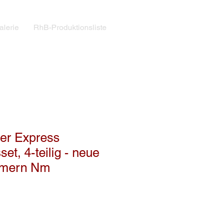
alerie
RhB-Produktionsliste
ier Express
et, 4-teilig - neue
mern Nm