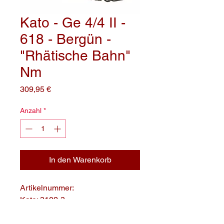
Kato - Ge 4/4 II -
618 - Bergün -
"Rhätische Bahn"
Nm
Preis
309,95 €
Anzahl
*
In den Warenkorb
Artikelnummer:
Kat
o: 3102-3